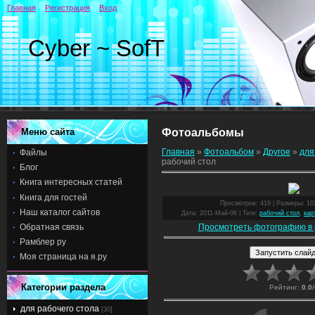
Главная
Регистрация
Вход
Cyber ~ SofT
Меню сайта
Фотоальбомы
Главная
»
Фотоальбом
»
Другое
»
для
Файлы
рабочий стол
Блог
Книга интересных статей
Книга для гостей
Просмотров
: 419 |
Размеры
: 1
Наш каталог сайтов
Дата
: 2011-Май-06 |
Теги
:
рабочий стол
,
кар
Просмотреть фотографию в 
Обратная связь
Рамблер ру
Моя страница на я.ру
Категории раздела
Рейтинг
:
0.0
/
для рабочего стола
[30]