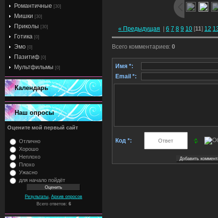
Романтичные
[30]
Мишки
[30]
Приколы
[30]
« Предыдущая
|
6
7
8
9
10
[
11
]
12
1
Готика
[0]
Эмо
Всего комментариев
:
0
[0]
Пазитиф
[0]
Имя *:
Мультфильмы
[0]
Email *:
Календарь
Наш опросы
Оцените мой первый сайт
Код *:
Отлично
Хорошо
Неплохо
Плохо
Ужасно
для начало пойдёт
,
Результаты
Архив опросов
Всего ответов:
6