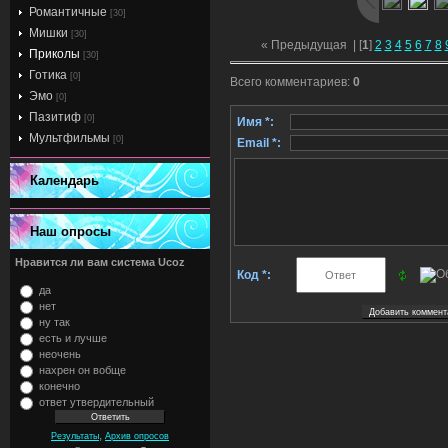
Романтичные
[30]
Мишки
[30]
« Предыдущая
| [
1
]
2
3
4
5
6
7
8
Приколы
[30]
Готика
[0]
Всего комментариев
:
0
Эмо
[0]
Пазитиф
[0]
Имя *:
Мультфильмы
[0]
Email *:
Календарь
Наш опросы
Нравится ли вам система Ucoz
Код *:
да
нет
ну так
есть и лучше
неочень
нахрен он вобще
конечно
ответ утвердительный
,
Результаты
Архив опросов