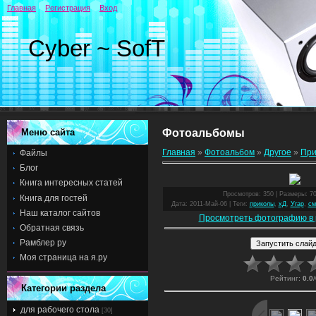
Главная
Регистрация
Вход
Cyber ~ SofT
Меню сайта
Фотоальбомы
Главная
»
Фотоальбом
»
Другое
»
При
Файлы
Блог
Книга интересных статей
Просмотров
: 350 |
Размеры
: 7
Книга для гостей
Дата
: 2011-Май-06 |
Теги
:
приколы
,
хД
,
Угар
,
см
Наш каталог сайтов
Просмотреть фотографию в 
Обратная связь
Рамблер ру
Моя страница на я.ру
Рейтинг
:
0.0
/
Категории раздела
для рабочего стола
[30]