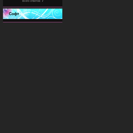
Всего ответов:
7
Софт