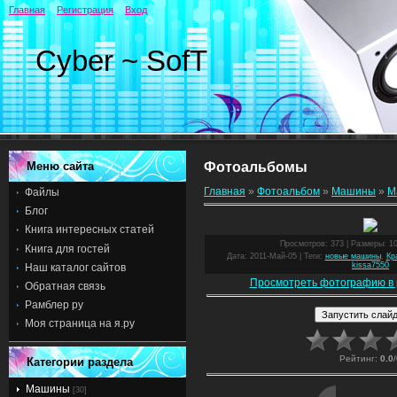
Главная
Регистрация
Вход
Cyber ~ SofT
Меню сайта
Фотоальбомы
Главная
»
Фотоальбом
»
Машины
»
М
Файлы
Блог
Книга интересных статей
Просмотров
: 373 |
Размеры
: 1
Книга для гостей
Дата
: 2011-Май-05 |
Теги
:
новые машины
,
Кр
kissa7550
Наш каталог сайтов
Просмотреть фотографию в 
Обратная связь
Рамблер ру
Моя страница на я.ру
Рейтинг
:
0.0
/
Категории раздела
Машины
[30]