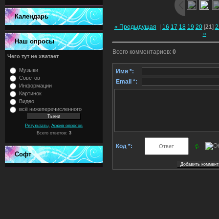
Календарь
« Предыдущая
|
16
17
18
19
20
[
21
]
2
»
Наш опросы
Всего комментариев
:
0
Чего тут не хватает
Музыки
Имя *:
Советов
Email *:
Информации
Картинок
Видео
всё нижеперечисленного
,
Результаты
Архив опросов
Всего ответов:
3
Код *:
Софт