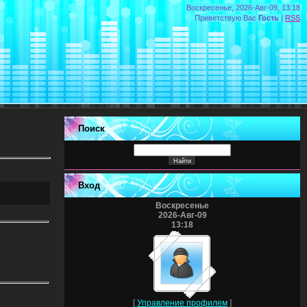
Воскресенье, 2026-Авг-09, 13:18
Приветствую Вас
Гость
|
RSS
Поиск
Вход
Воскресенье
2026-Авг-09
13:18
[
Управление профилем
]