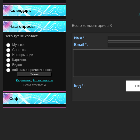
Календарь
Всего комментариев
:
0
Наш опросы
Чего тут не хватает
Имя *:
Email *:
Музыки
Советов
Информации
Картинок
Видео
всё нижеперечисленного
,
Результаты
Архив опросов
Всего ответов:
3
Код *:
Софт