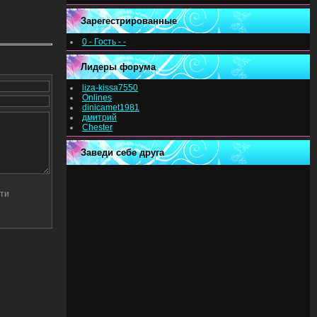
Зарегестрированные
0 - Гость - -
Лидеры форума
liza-kissa7550
Onlines
dinicamet1981
дмитрий
Chester
Заведи себе друга