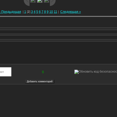
« Предыдущая
|
1
[
2
]
3
4
5
6
7
8
9
10
11
|
Следующая »