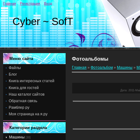
Главная
Регистрация
Вход
Cyber ~ SofT
Меню сайта
Фотоальбомы
Главная
»
Фотоальбом
»
Машины
»
М
Файлы
Блог
Книга интересных статей
Книга для гостей
Дата
: 2011-Ма
Наш каталог сайтов
Обратная связь
Рамблер ру
Моя страница на я.ру
Категории раздела
Машины
[30]