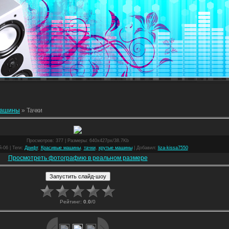
ашины
» Тачки
Просмотров
: 377 |
Размеры
: 640x427px/38.7Kb
й-06 |
Теги
:
Дрифт
,
Красивые машины
,
тачки
,
крутые машины
|
Добавил
:
liza-kissa7550
Просмотреть фотографию в реальном размере
Рейтинг
:
0.0
/
0