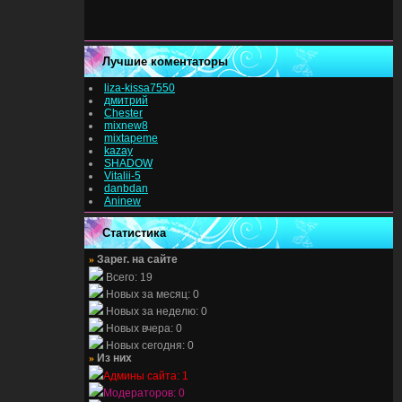
Лучшие коментаторы
liza-kissa7550
дмитрий
Chester
mixnew8
mixtapeme
kazay
SHADOW
Vitalii-5
danbdan
Aninew
Статистика
»
Зарег. на сайте
Всего: 19
Новых за месяц: 0
Новых за неделю: 0
Новых вчера: 0
Новых сегодня: 0
»
Из них
Админы сайта: 1
Модераторов: 0