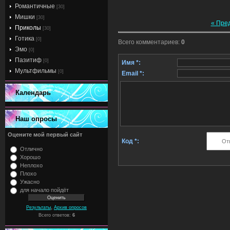
Романтичные
[30]
Мишки
[30]
« Пре
Приколы
[30]
Готика
[0]
Всего комментариев
:
0
Эмо
[0]
Пазитиф
[0]
Имя *:
Мультфильмы
[0]
Email *:
Календарь
Наш опросы
Оцените мой первый сайт
Код *:
Отлично
Хорошо
Неплохо
Плохо
Ужасно
для начало пойдёт
,
Результаты
Архив опросов
Всего ответов:
6