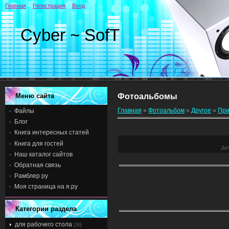
Главная
Регистрация
Вход
Cyber ~ SofT
Меню сайта
Фотоальбомы
Главная
»
Фотоальбом
»
Другое
»
При
Файлы
Блог
Книга интересных статей
Книга для гостей
Дат
Наш каталог сайтов
Обратная связь
Рамблер ру
Моя страница на я.ру
Категории раздела
для рабочего стола
[30]