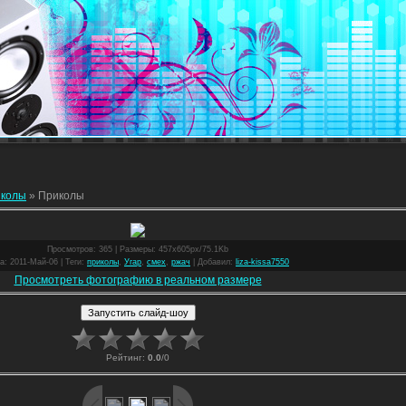
колы
» Приколы
Просмотров
: 365 |
Размеры
: 457x605px/75.1Kb
а
: 2011-Май-06 |
Теги
:
приколы
,
Угар
,
смех
,
ржач
|
Добавил
:
liza-kissa7550
Просмотреть фотографию в реальном размере
Рейтинг
:
0.0
/
0