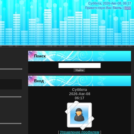
Суббота, 2026-Авг-08, 06:17
Приветствую Вас
Гость
|
RSS
Поиск
Вход
Суббота
2026-Авг-08
06:17
[
Управление профилем
]