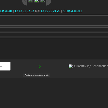
дыдущая
|
12
13
14
15
16
[
17
]
18
19
20
21
22
|
Следующая »