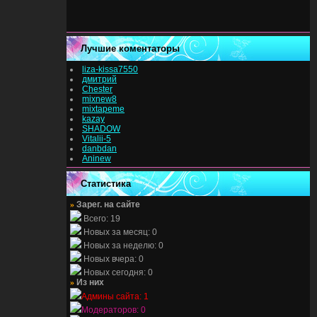
Лучшие коментаторы
liza-kissa7550
дмитрий
Chester
mixnew8
mixtapeme
kazay
SHADOW
Vitalii-5
danbdan
Aninew
Статистика
»
Зарег. на сайте
Всего: 19
Новых за месяц: 0
Новых за неделю: 0
Новых вчера: 0
Новых сегодня: 0
»
Из них
Админы сайта: 1
Модераторов: 0