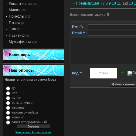
« Предыдущая
|
7
8
9
10
11
[
12
]
13
1
Романтичные
[30]
Мишки
[30]
Всего комментариев
:
0
Приколы
[30]
Готика
[0]
Имя *:
Эмо
[0]
Email *:
Пазитиф
[0]
Мультфильмы
[0]
Календарь
Наш опросы
Код *:
Нравится ли вам система Ucoz
да
нет
ну так
есть и лучше
неочень
нахрен он вобще
конечно
ответ утвердительный
,
Результаты
Архив опросов