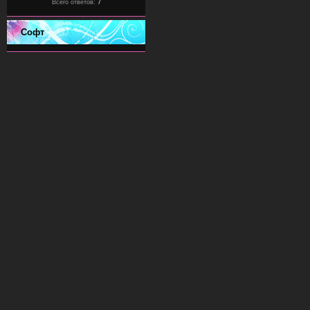
Всего ответов:
7
Софт