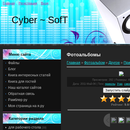
Главная
Регистрация
Вход
Cyber ~ SofT
Меню сайта
Фотоальбомы
Главная
»
Фотоальбом
»
Другое
»
При
Файлы
Блог
Книга интересных статей
Просмотров
: 292 |
Размеры
: 
Книга для гостей
Дата
: 2011-Май-06 |
Теги
:
приколы
,
Угар
,
сме
Наш каталог сайтов
Обратная связь
Рамблер ру
Рейтинг
:
5.0
/
Моя страница на я.ру
Категории раздела
для рабочего стола
[30]